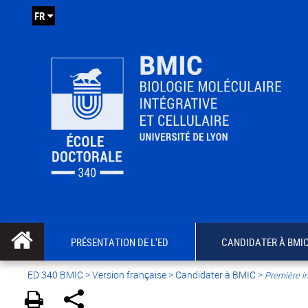
FR
PRÉSENTATION DE L'ED
CANDIDATER À BMI
ED 340 BMIC
>
Version française
>
Candidater à BMIC
>
Première in