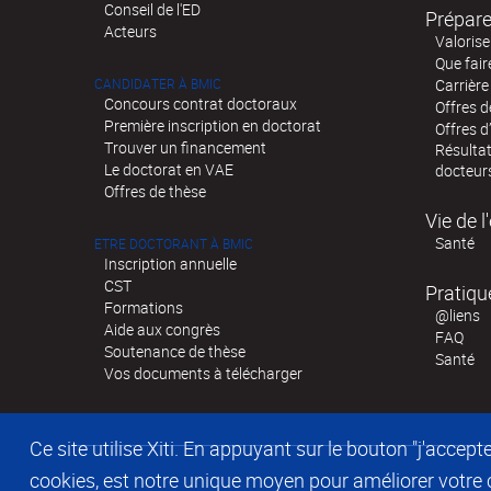
Conseil de l'ED
Prépare
Acteurs
Valorise
Que fair
CANDIDATER À BMIC
Carrière
Concours contrat doctoraux
Offres 
Première inscription en doctorat
Offres d
Trouver un financement
Résultat
Le doctorat en VAE
docteur
Offres de thèse
Vie de 
Santé
ETRE DOCTORANT À BMIC
Inscription annuelle
CST
Pratiqu
Formations
@liens
Aide aux congrès
FAQ
Soutenance de thèse
Santé
Vos documents à télécharger
Ce site utilise Xiti. En appuyant sur le bouton "j'acc
cookies, est notre unique moyen pour améliorer votre co