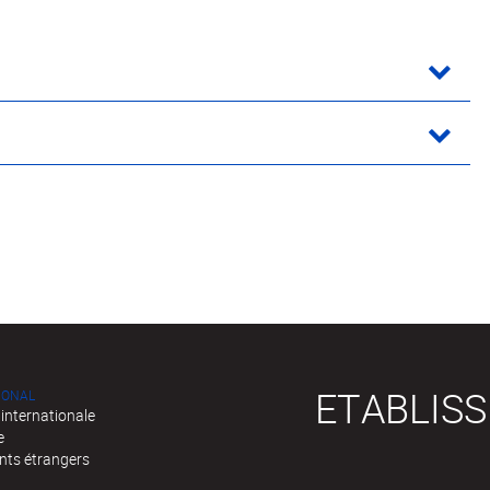
ETABLIS
IONAL
 internationale
e
nts étrangers