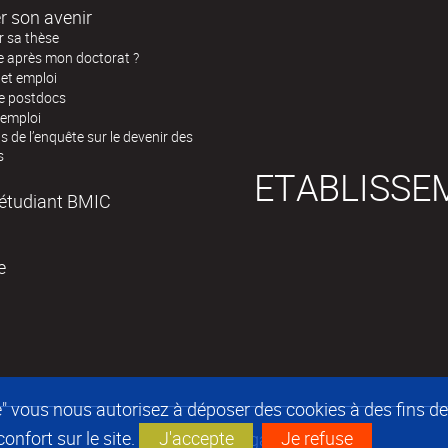
r son avenir
r sa thèse
e après mon doctorat ?
 et emploi
de postdocs
’emploi
s de l’enquête sur le devenir des
s
ETABLISSE
l'étudiant BMIC
e
epte" vous nous autorisez à déposer des cookies à des fins 
nfort sur le site.
J'accepte
Je refuse
Mentions légales