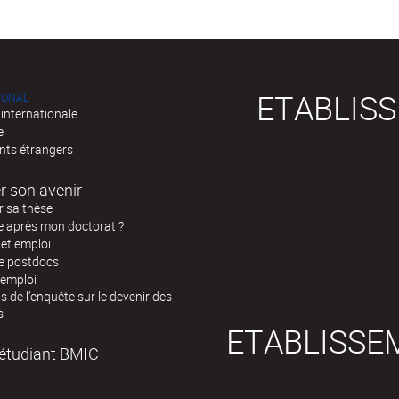
ETABLIS
IONAL
 internationale
e
nts étrangers
r son avenir
r sa thèse
e après mon doctorat ?
 et emploi
de postdocs
’emploi
s de l’enquête sur le devenir des
s
ETABLISSE
l'étudiant BMIC