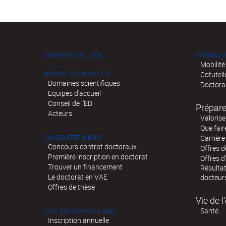
UNIVERSITÉ DE LYON
INTERNAT
Mobilité
PRÉSENTATION DE L'ED
Cotutell
Domaines scientifiques
Doctora
Equipes d'accueil
Conseil de l'ED
Prépare
Acteurs
Valorise
Que fair
CANDIDATER À BMIC
Carrière
Concours contrat doctoraux
Offres 
Première inscription en doctorat
Offres d
Trouver un financement
Résultat
Le doctorat en VAE
docteur
Offres de thèse
Vie de 
Santé
ETRE DOCTORANT À BMIC
Inscription annuelle