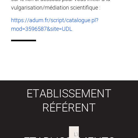
vulgarisation/médiation scientifique :
https://adum.fr/script/catalogue.pl?
mod=3596587&site=UDL
ETABLISSEMENT
RÉFÉRENT