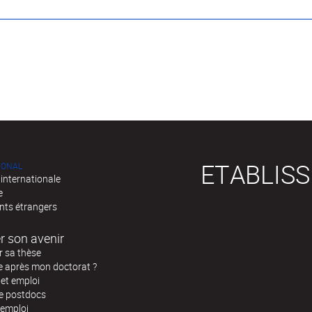
ETABLIS
IONAL
 internationale
e
nts étrangers
r son avenir
r sa thèse
e après mon doctorat ?
 et emploi
de postdocs
’emploi