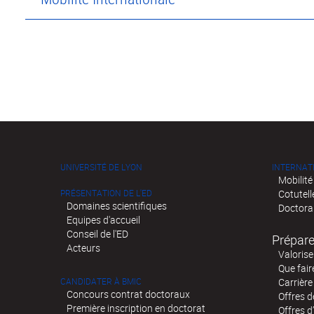
UNIVERSITÉ DE LYON
INTERNAT
Mobilité
PRÉSENTATION DE L'ED
Cotutell
Domaines scientifiques
Doctora
Equipes d'accueil
Conseil de l'ED
Prépare
Acteurs
Valorise
Que fair
CANDIDATER À BMIC
Carrière
Concours contrat doctoraux
Offres 
Première inscription en doctorat
Offres d