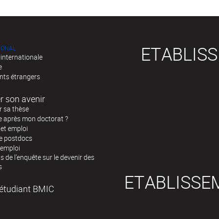
ETABLIS
IONAL
 internationale
e
nts étrangers
r son avenir
r sa thèse
e après mon doctorat ?
 et emploi
de postdocs
’emploi
s de l’enquête sur le devenir des
s
ETABLISSE
l'étudiant BMIC